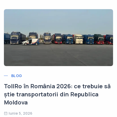
LEGISLAȚIE TRANSPORT
026: ce trebuie să
TollRo – Tot ce treb
 din Republica
faci transport în R
Iulie 22, 2025