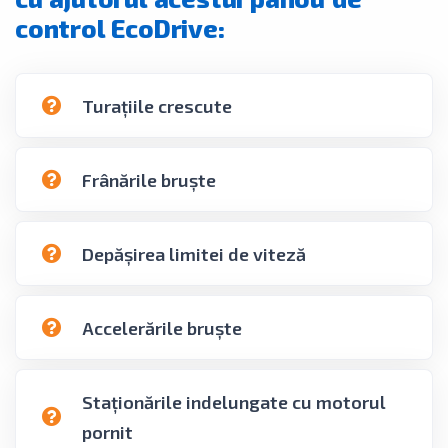
control EcoDrive:
Turaţiile crescute
Frânările bruşte
Depăşirea limitei de viteză
Accelerările bruşte
Staţionările indelungate cu motorul
pornit