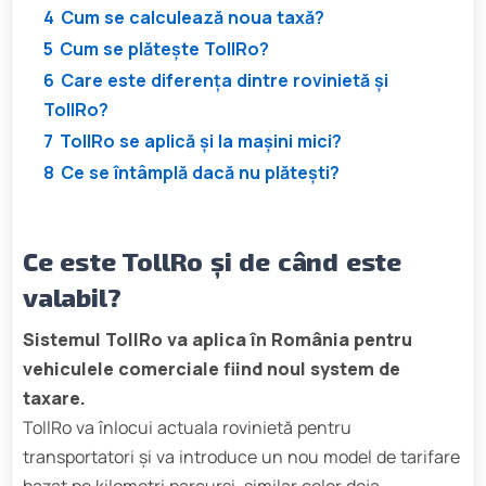
4
Cum se calculează noua taxă?
5
Cum se plătește TollRo?
6
Care este diferența dintre rovinietă și
TollRo?
7
TollRo se aplică și la mașini mici?
8
Ce se întâmplă dacă nu plătești?
Ce este TollRo și de când este
valabil?
Sistemul TollRo va aplica în România pentru
vehiculele comerciale fiind noul system de
taxare.
TollRo va înlocui actuala rovinietă pentru
transportatori și va introduce un nou model de tarifare
bazat pe kilometri parcurși, similar celor deja