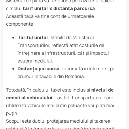
Sistemul de plată va funcționa pe baza unui calcul
simplu:
tarif unitar x distanța parcursă
.
Această taxă va ține cont de următoarele
componente:
Tariful unitar
, stabilit de Ministerul
Transporturilor, reflectă atât costurile de
întreținere a infrastructurii, cât și impactul
asupra mediului.
Distanța parcursă
, exprimată în kilometri, pe
drumurile taxabile din România.
Totodată, în calculul taxei este inclus și
nivelul de
emisii al vehiculului
– astfel, transportatorii care
utilizează vehicule mai puțin poluante vor plăti mai
puțin.
Scopul este dublu: protejarea mediului și taxarea
echitabilă în funcție de uzura adusă infrastructurii