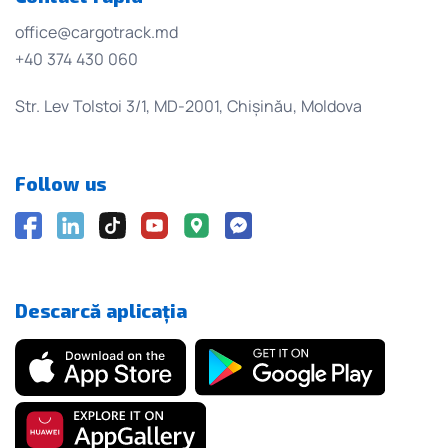
office@cargotrack.md
+40 374 430 060
Str. Lev Tolstoi 3/1, MD-2001, Chișinău, Moldova
Follow us
Descarcă aplicația