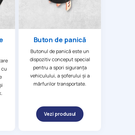
e
Buton de panică
Butonul de panică este un
dispozitiv conceput special
zare
pentru a spori siguranța
 cu
vehiculului, a șoferului și a
e
mărfurilor transportate.
și
k.
Vezi produsul