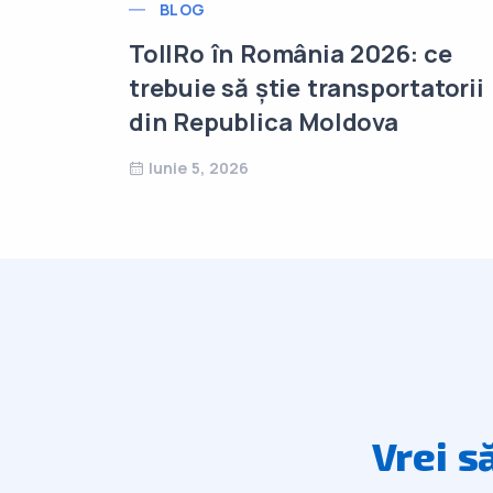
BLOG
ui
TollRo în România 2026: ce
e Auto
trebuie să știe transportatorii
din Republica Moldova
Iunie 5, 2026
Vrei s