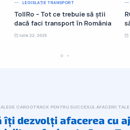
LEGISLAȚIE TRANSPORT
TollRo – Tot ce trebuie să știi
R
dacă faci transport în România
să
Iulie 22, 2025
ALEGE CARGOTRACK PENTRU SUCCESUL AFACERII TALE
ă îți dezvolți afacerea cu a