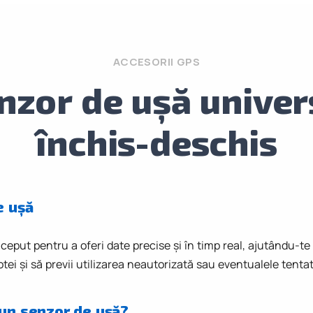
ACCESORII GPS
nzor de ușă univer
închis-deschis
e ușă
eput pentru a oferi date precise și în timp real, ajutându-te
otei și să previi utilizarea neautorizată sau eventualele tentat
un senzor de ușă?