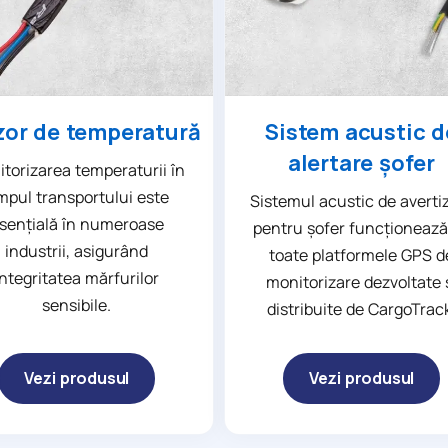
or de temperatură
Sistem acustic d
alertare șofer
torizarea temperaturii în
mpul transportului este
Sistemul acustic de averti
sențială în numeroase
pentru șofer funcționează
industrii, asigurând
toate platformele GPS d
integritatea mărfurilor
monitorizare dezvoltate 
sensibile.
distribuite de CargoTrac
Vezi produsul
Vezi produsul