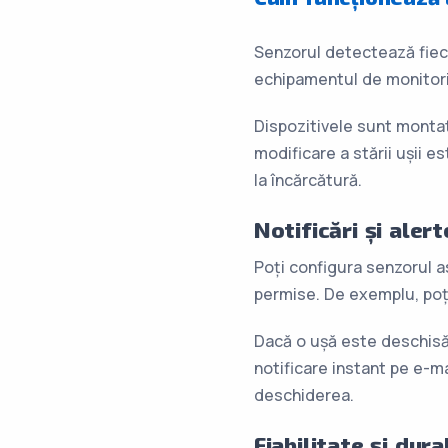
Senzorul detectează fieca
echipamentul de monitori
Dispozitivele sunt montat
modificare a stării ușii e
la încărcătură.
Notificări și aler
Poți configura senzorul as
permise. De exemplu, poți 
Dacă o ușă este deschisă 
notificare instant pe e-ma
deschiderea.
Fiabilitate și dur