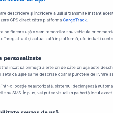
re deschidere și închidere a ușii și transmite instant ace
zare GPS direct către platforma
CargoTrack
.
e pe fiecare ușă a semiremorcilor sau vehiculelor comercial
ste înregistrată și actualizată în platformă, oferindu-ți cont
te personalizate
tfel încât să primești alerte ori de câte ori ușa este desch
seta ca ușile să fie deschise doar la punctele de livrare sa
într-o locație neautorizată, sistemul declanșează automat 
il sau SMS. În plus, vei putea vizualiza pe hartă locul exact
abilitate senzor de ușă