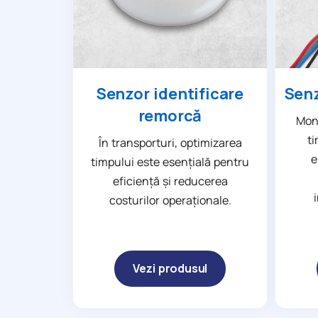
Senzor identificare
Senz
remorcă
Moni
ti
În transporturi, optimizarea
e
timpului este esențială pentru
eficiență și reducerea
costurilor operaționale.
Vezi produsul