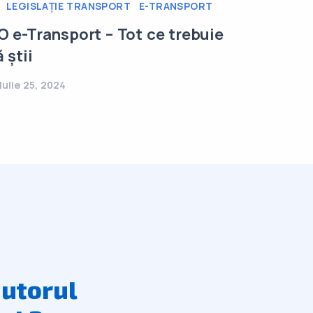
LEGISLAȚIE TRANSPORT
E-TRANSPORT
MONITO
O e-Transport – Tot ce trebuie
Sisteme
 știi
GPS: Tot
Iulie 25, 2024
Iulie 25, 
jutorul