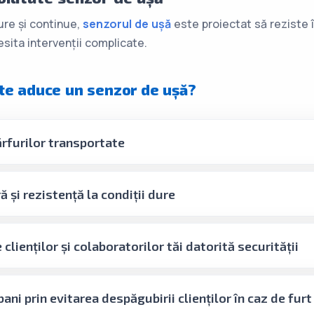
ure și continue,
senzorul de ușă
este proiectat să reziste în
esita intervenții complicate.
oate aduce un senzor de ușă?
rfurilor transportate
ă și rezistență la condiții dure
clienților și colaboratorilor tăi datorită securității
ni prin evitarea despăgubirii clienților în caz de furt