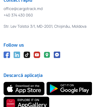
office@cargotrack.md
+40 374 430 060
Str. Lev Tolstoi 3/1, MD-2001, Chișinău, Moldova
Follow us
Descarcă aplicația