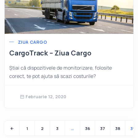
ZIUA CARGO
CargoTrack – Ziua Cargo
Știai că dispozitivele de monitorizare, folosite
corect, te pot ajuta să scazi costurile?
Februarie 12, 2020
1
2
3
…
36
37
38
39