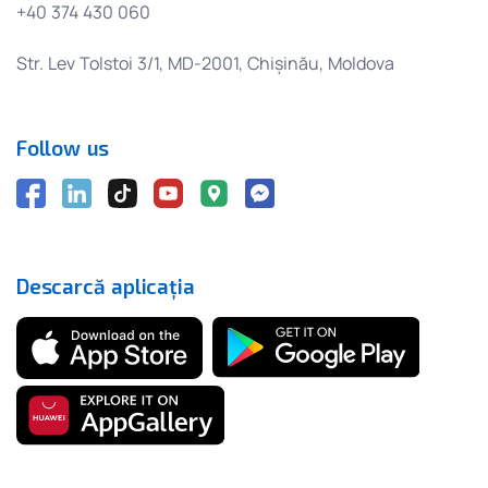
+40 374 430 060
Str. Lev Tolstoi 3/1, MD-2001, Chișinău, Moldova
Follow us
Descarcă aplicația