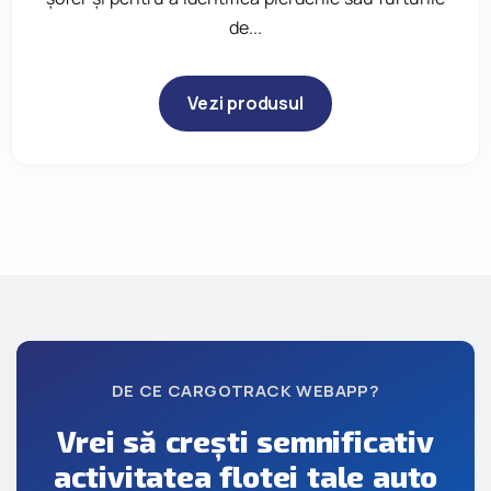
de...
Vezi produsul
DE CE CARGOTRACK WEBAPP?
Vrei să crești semnificativ
activitatea flotei tale auto