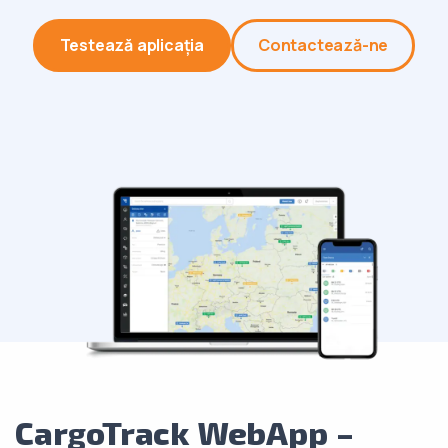
Testează aplicația
Contactează-ne
CargoTrack WebApp –