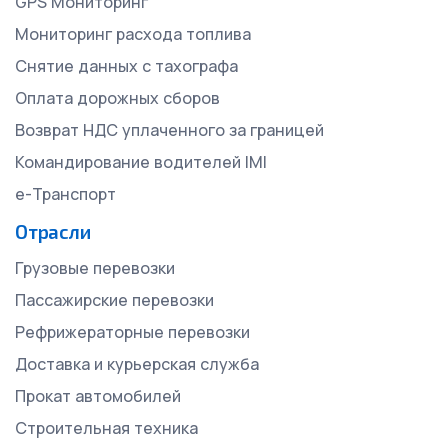
GPS Мониторинг
Мониторинг расхода топлива
Снятие данных с тахографа
Оплата дорожных сборов
Возврат НДС уплаченного за границей
Командирование водителей IMI
е-Транспорт
Отрасли
Грузовые перевозки
Пассажирские перевозки
Рефрижераторные перевозки
Доставка и курьерская служба
Прокат автомобилей
Строительная техника