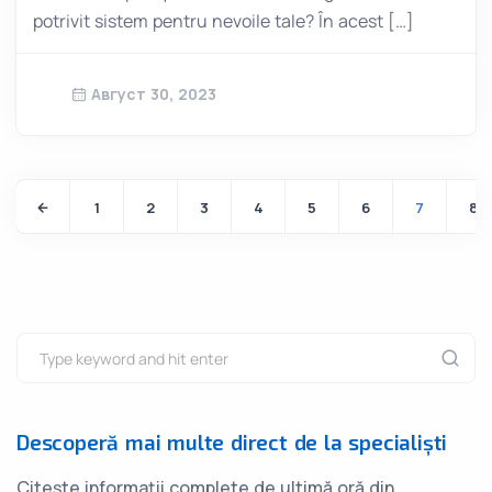
potrivit sistem pentru nevoile tale? În acest […]
Август 30, 2023
1
2
3
4
5
6
7
8
Descoperă mai multe direct de la specialiști
Citește informații complete de ultimă oră din