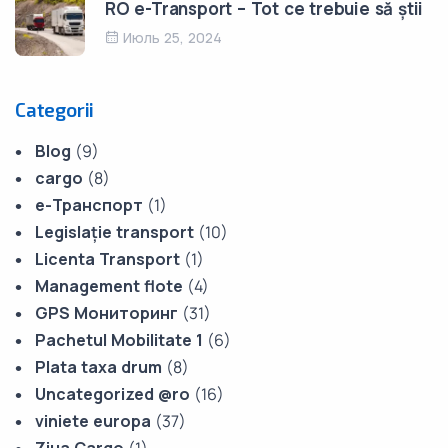
RO e-Transport – Tot ce trebuie să știi
Июль 25, 2024
Categorii
Blog
(9)
cargo
(8)
е-Транспорт
(1)
Legislație transport
(10)
Licenta Transport
(1)
Management flote
(4)
GPS Мониторинг
(31)
Pachetul Mobilitate 1
(6)
Plata taxa drum
(8)
Uncategorized @ro
(16)
viniete europa
(37)